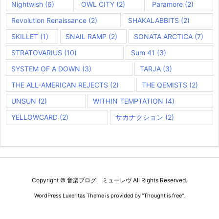
Nightwish
(6)
OWL CITY
(2)
Paramore
(2)
Revolution Renaissance
(2)
SHAKALABBITS
(2)
SKILLET
(1)
SNAIL RAMP
(2)
SONATA ARCTICA
(7)
STRATOVARIUS
(10)
Sum 41
(3)
SYSTEM OF A DOWN
(3)
TARJA
(3)
THE ALL-AMERICAN REJECTS
(2)
THE QEMISTS
(2)
UNSUN
(2)
WITHIN TEMPTATION
(4)
YELLOWCARD
(2)
サカナクション
(2)
Copyright ©
音楽ブログ ミューレヴ
All Rights Reserved.
WordPress Luxeritas Theme is provided by "
Thought is free
".