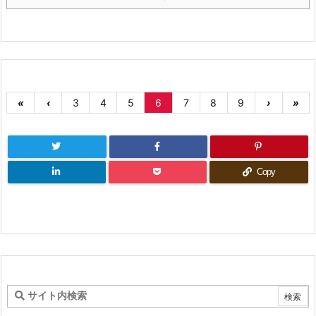
«
‹
3
4
5
6
7
8
9
›
»
Copy