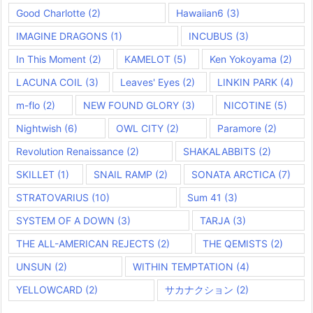
Good Charlotte
(2)
Hawaiian6
(3)
IMAGINE DRAGONS
(1)
INCUBUS
(3)
In This Moment
(2)
KAMELOT
(5)
Ken Yokoyama
(2)
LACUNA COIL
(3)
Leaves' Eyes
(2)
LINKIN PARK
(4)
m-flo
(2)
NEW FOUND GLORY
(3)
NICOTINE
(5)
Nightwish
(6)
OWL CITY
(2)
Paramore
(2)
Revolution Renaissance
(2)
SHAKALABBITS
(2)
SKILLET
(1)
SNAIL RAMP
(2)
SONATA ARCTICA
(7)
STRATOVARIUS
(10)
Sum 41
(3)
SYSTEM OF A DOWN
(3)
TARJA
(3)
THE ALL-AMERICAN REJECTS
(2)
THE QEMISTS
(2)
UNSUN
(2)
WITHIN TEMPTATION
(4)
YELLOWCARD
(2)
サカナクション
(2)