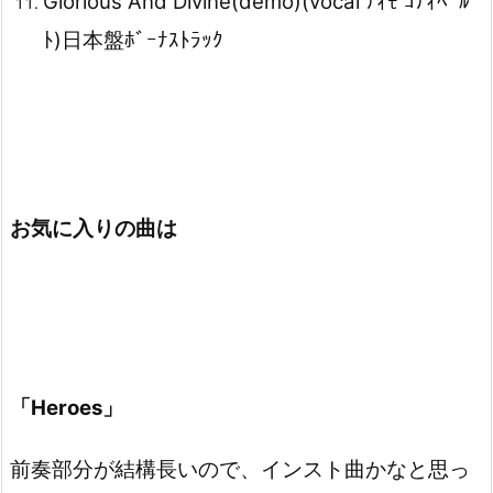
Glorious And Divine(demo)(vocal ﾃｨﾓ ｺﾃｨﾍﾟﾙ
ﾄ)日本盤ﾎﾞｰﾅｽﾄﾗｯｸ
お気に入りの曲は
「Heroes」
前奏部分が結構長いので、インスト曲かなと思っ