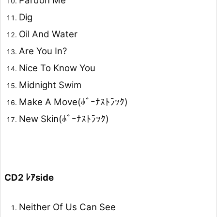
Pardon Me
Dig
Oil And Water
Are You In?
Nice To Know You
Midnight Swim
Make A Move(ﾎﾞｰﾅｽﾄﾗｯｸ)
New Skin(ﾎﾞｰﾅｽﾄﾗｯｸ)
CD2 ﾚｱside
Neither Of Us Can See