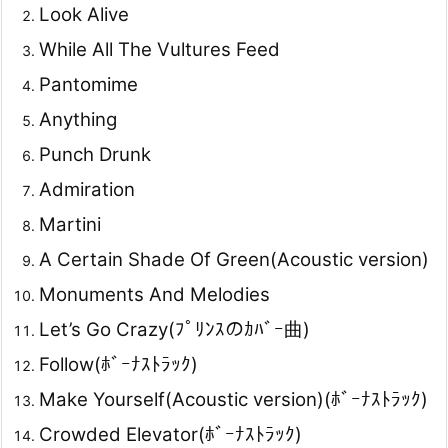
Look Alive
While All The Vultures Feed
Pantomime
Anything
Punch Drunk
Admiration
Martini
A Certain Shade Of Green(Acoustic version)
Monuments And Melodies
Let’s Go Crazy(ﾌﾟﾘﾝｽのｶﾊﾞｰ曲)
Follow(ﾎﾞｰﾅｽﾄﾗｯｸ)
Make Yourself(Acoustic version)(ﾎﾞｰﾅｽﾄﾗｯｸ)
Crowded Elevator(ﾎﾞｰﾅｽﾄﾗｯｸ)